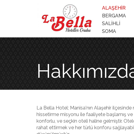
ALAŞEHİR
BERGAMA
SALİHLİ
SOMA
Hakkımızd
La Bella Hotel; Manisa'nın Alaşehir ilçesinde m
hissetirme misyonu ile faaliyete başlamış v
konforlu, ve seçkin oteli haline gelmiştir. Ote
rahat ettirmek ve her türlü konforu sağlayab