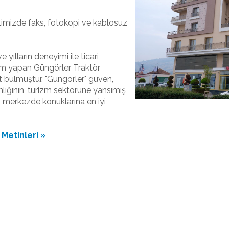
limizde faks, fotokopi ve kablosuz
yılların deneyimi ile ticari
isim yapan Güngörler Traktör
t bulmuştur. "Güngörler" güven,
nlığının, turizm sektörüne yansımış
lı merkezde konuklarına en iyi
Metinleri »