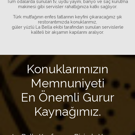
Tüm odalarda sunulan tv, uydu yayını, banyo ve saç kurutma
makinesi gibi servisler rahatlığınıza katkı sağlıyor.
Türk mutfağının enfes tatlarının keyfini çıkaracağınız şık
restorantımızda konuklarımız,
güler yüzlü La Bella ekibi tarafından sunulan servislerle
kaliteli bir akşamın kapılarını aralıyor.
Konuklarımızın
Memnuniyeti
En Önemli Gurur
Kaynağımız.