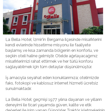
La Bella Hotel; İzmir'in Bergama ilçesinde misafirlerini
kendi evlerinde hissetirme misyonu ile faaliyete
başlamış ve kısa zamanda bölgenin en konforlu, ve
seçkin oteli haline gelmiştir. Otelde ağırlayacağımız
misafirlerimizi rahat ettirmek ve her türlü konforu
sağlayabilmek için tüm detaylar düşünülmüştür.
İş amacıyla seyahat eden konuklarımıza; otelimizde
faks, fotokopi ve kablosuz internet hizmeti ücretsiz
sunulmaktadır.
La Bella Hotel; geçmişi 1977 yılına dayanan ve yılların
deneyimi ile ticari yaşamda güven, kalite ve etik
değerleri ile isim yapan Güngörler Traktör işletmelerinin